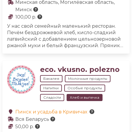
Минская область, Могилёвская область,
Минск
100,00 р.
У нас свой семейный маленький ресторан.
Печём бездрожжевой хлеб, кисло-сладкий
латвийский с добавлением цельнозерновой
ржаной муки и белый французский. Пряники
из козульного теста.
Есть контактный зоопарк,
но мы своих животных не убиваем. Покупаем
молоко и мясо в деревне у знакомых и
eco. vkusno. polezno
друзей.
У нас своя коптильня камера. Коптим
домашнюю колбасу, сало, окорок, грудинку,
Бакалея
Молочные продукты
рёбра. Делаем джерки мясные и очень
Напитки
Особые продукты
вкусную кровяную колбасу. Домашний сыр:
чечил копчёный, халуми, рикотта, примо сале,
Сладости
Хлеб и выпечка
брынза, белпер кнолле, качотта, робиола с
пажитником, адыгейский. Вакуумная
Пинск и усадьба в Кривичах
упаковка.
Домашнее вино: клубника, вишня,
Вся Беларусь
смородина.
50,00 р.