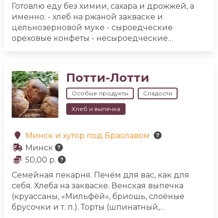
Готовлю еду без химии, сахара и дрожжей, а
именно:
- хлеб на ржаной закваске и
цельнозерновой муке
- сыроедческие
ореховые конфеты
- несыроедческие
ореховые конфеты на нерафинированном
какао-масле
- сыродавленные масла
холодного отжима
- урбечи
- мороженое на
Потти-Лотти
деревенском молоке
- сыроедческое постное
мороженое
- квас на ржаной закваске с медом
Особые продукты
Сладости
- мука цельнозерновая ржаная, овсяная,
Хлеб и выпечка
пшеничная
- кисель без крахмала (на
овсянкой муке)
- печенье кунжутное (без
пшеничной муки)
Минск и хутор под Браславом
Минск
50,00 р.
Семейная пекарня. Печём для вас, как для
себя.
Хлеба на закваске. Венская выпечка
(круассаны, «Мильфёй», бриошь, слоёные
брусочки и т. п.). Торты (шпинатный,
морковный, шоколадный, пряный и т. д.).