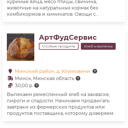
куриные яйца, мясо птицы, свинина,
животные на натуральных кормах без
комбикормов и химикатов. Овощи с
собственного огорода без химии и
пестицидов. Хлеб из ржаной муки и муки
высшего сорта на закваске или дрожжах.
АртФудСервис
Особые продукты
Хлеб и выпечка
Минский район, д. Климовичи
Минск, Минская область
30,00 р.
Выпекаем ремесленный хлеб на закваске,
пироги и сладости. Начинаем продвигать
завтраки из фермерских продуктов или
продуктов поставщика, которому доверяем.