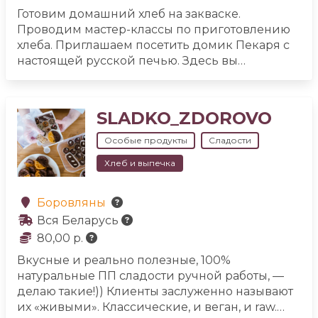
сладости (пастила, фруктовые чипсы)
🟩
Готовим домашний хлеб на закваске.
натуральный крафтовый шоколад без сахара,
Проводим мастер-классы по приготовлению
конфеты, батончики в шоколаде
🟩 мёд
🟩
хлеба. Приглашаем посетить домик Пекаря с
перепелиные яйца
🟩 мясо перепелов
🟩 масло
настоящей русской печью. Здесь вы
ГХИ
🚛 Бесплатная доставка по Сморгони от 25
познакомитесь с историей быта беларусов и
BYN, по Беларуси — от 55 BYN.
орудиями труда. Увидите основные этапы
выпечки хлеба по старинному рецепту с
SLADKO_ZDOROVO
использованием закваски. Погрузитесь в
самобытную, неторопливую атмосферу
Особые продукты
Сладости
беларусской глубинки. Выпекание хлеба
Хлеб и выпечка
сродни искусству. Хотите ощутить аромат и
попробовать домашнего свежеиспечённого
хлеба? Добро пожаловать на мастер-класс по
Боровляны
приготовлению хлеба своими руками.
Вся Беларусь
80,00 р.
Вкусные и реально полезные, 100%
натуральные ПП сладости ручной работы, —
делаю такие!)) Клиенты заслуженно называют
их «живыми». Классические, и веган, и raw.