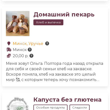
Предпочитаем готовить из
высококачественных домашних
Домашний пекарь
продуктов.
Локация Браславский район
доступна для одно-двухдневных поездок:
🌿 с
Хлеб и выпечка
дегустациями,
🌿 знакомством с травами,
🌟
местными озёрами,
🌷 эфирными маслами,
🌿
тематическими женскими/семейными
встречами.
Минск, Уручье
Минск
20,00 р.
Меня зовут Ольга. Полтора года назад открыла
для себя и своей семьи хлеб на закваске.
Вскоре поняла, хлеб на закваске это целый
мир 🥰, с которым теперь хочу познакомить
как можно больше людей😊
Пеку хлеб
пшеничный, ржаной, ржано-пшеничный и
безглютеновый 🙏
Капуста без глютена
Особые продукты
Сладости