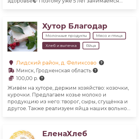
здоровье🍃 Поэтому уже 5 лет занимаемся
разведением животных для себя. Козочки,
коровки, свинки и это лишь малая часть
нашего подворья 🐾
А теперь мы хотим
Хутор Благодар
предложить и вам перейти на нашу здоровую
еду:
🐐 Всегда свежее козье молоко, козий
Молочные продукты
Мясо и птица
творог и сыр, а также гипоаллергенное
Хлеб и выпечка
Яйца
сгущённое молоко
🐮 Коровье молоко, творог,
сметану, сыры и сгущённое молоко
🐣 Яйцо
куриное
🍞 Хлеб
🥦 Овощи со своего огорода
Лидский район, д. Феликсово
Минск, Гродненская область
100,00 р.
Живём на хуторе, держим хозяйство: козочки,
курочки.
Предлагаем козье молоко и
продукцию из него: творог, сыры, сгущёнка и
другое. Также реализуем яйца наших вольно
гуляющих курочек. Мы делаем вкусные и
полезные продукты, которыми с радостью
делимся с вами!
ЕленаХлеб