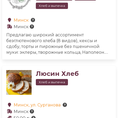
Хлеб и выпечка
Минск
Минск
Предлагаю широкий ассортимент
безглютенового хлеба (8 видов), кексы и
сдобу, торты и пирожные без пшеничной
муки: эклеры, творожные кольца, Наполеон.
Помимо вкуса в безглютеновой выпечке также
важна безопасность продукта. Поэтому я
подробно рассказываю о том, как и из каких
Люсин Хлеб
продуктов я готовлю, чтобы Вы могли
проверить, подходят ли именно Вам мои
Хлеб и выпечка
изделия.
Подробные составы и описания
хлеба и сладостей Вы найдете на странице в
Instagram, также задать все вопросы можете в
личных сообщениях.
Минск, ул. Сурганова
Минск