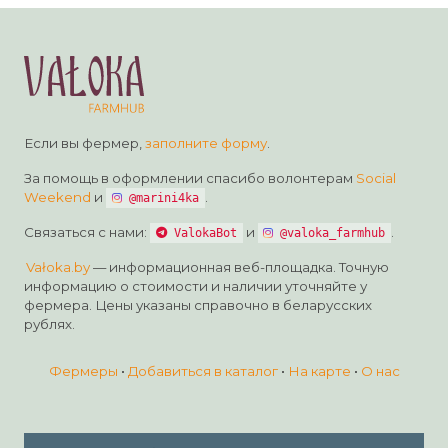
любовью и заботой о семье, для вас и ваших
близких.
Если вы фермер,
заполните форму
.
За помощь в оформлении спасибо волонтерам
Social
Weekend
и
.
@marini4ka
Связаться с нами:
и
.
ValokaBot
@valoka_farmhub
Vałoka.by
— информационная веб-площадка. Точную
информацию о стоимости и наличии уточняйте у
фермера. Цены указаны справочно в беларусских
рублях.
Фермеры
•
Добавиться в каталог
•
На карте
•
О нас