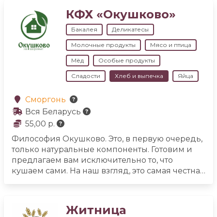
КФХ «Окушково»
Бакалея
Деликатесы
Молочные продукты
Мясо и птица
Мёд
Особые продукты
Сладости
Хлеб и выпечка
Яйца
Сморгонь
Вся Беларусь
55,00 р.
Философия Окушково.
Это, в первую очередь,
только натуральные компоненты. Готовим и
предлагаем вам исключительно то, что
кушаем сами. На наш взгляд, это самая честная
позиция.
Ручной труд. «Лучше меньше, да
лучше!» Мы бы могли использовать технику, но
не используем. Гнаться за объемами – это не
Житница
про нас. Нам тепло от мысли, что в каждом