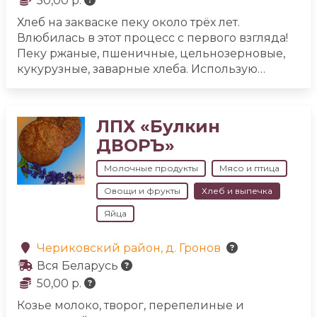
50,00 р.
Хлеб на закваске пеку около трёх лет.
Влюбилась в этот процесс с первого взгляда!
Пеку ржаные, пшеничные, цельнозерновые,
кукурузные, заварные хлеба. Использую
большое разнообразие специй. Вы всегда
найдёте полезный и вкусный хлеб на свой
вкус.
Пеку небольшим количеством, поэтому
ЛПХ «Булкин
успеваю каждой буханке передать частичку
ДВОРЪ»
своей души :)
С удовольствием обучу вас
этому увлекательным процессу. Пусть у вас
Молочные продукты
Мясо и птица
дома тоже всегда будет аромат
Овощи и фрукты
Хлеб и выпечка
свежеиспеченного хлеба!
Яйца
Чериковский район, д. Гронов
Вся Беларусь
50,00 р.
Козье молоко, творог, перепелиные и