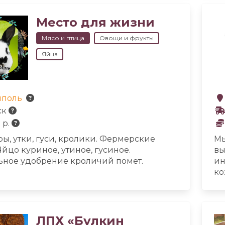
ое мясо баранины.
Место для жизни
Мясо и птица
Овощи и фрукты
Яйца
поль
ск
 р.
ры, утки, гуси, кролики. Фермерские
Мы
йцо куриное, утиное, гусиное.
вы
ьное удобрение кроличий помет.
ин
ко
пе
ин
ма
ту
ЛПХ «Булкин