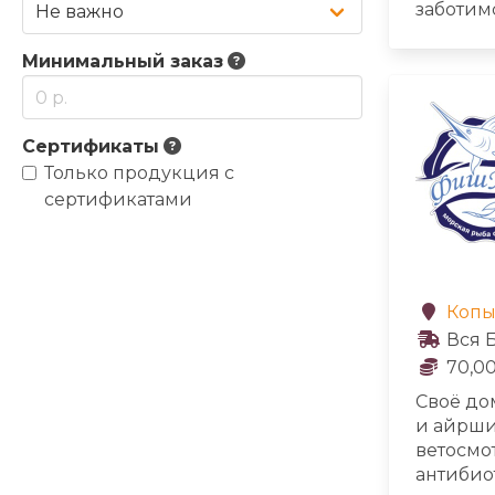
заботимс
добавля
веществ
Минимальный заказ
Сертификаты
Только продукция с
сертификатами
Копы
Вся 
70,00
Своё до
и айрши
ветосмо
антибио