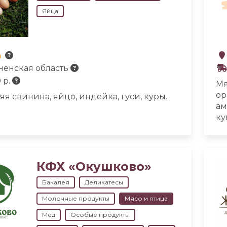
Яйца
а
ненская область
 р.
Мя
ор
я свинина, яйцо, индейка, гуси, куры.
ам
ку
де
со
кл
бл
КФХ «Окушково»
на
Бакалея
Деликатесы
пр
ор
Молочные продукты
Мясо и птица
Мёд
Особые продукты