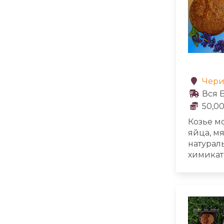
Чери
Вся 
50,00
Козье м
яйца, м
натурал
химикат
химии и
муки вы