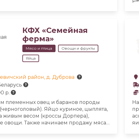
рж
. Используем только натуральные корма.
ко
различной жирности, молоко, сметана,
св
е масло, десерты, творожные сырки,
мя
ое, более 10 видов сыров.
Качественная
ко
ия. Огромный ассортимент. Доставка на
КФХ «Семейная
са
ферма»
мя
До
Мясо и птица
Овощи и фрукты
ри
Яйца
ка
Ва
ви
евичский район, д. Дуброва
Беларусь
0 р.
м племенных овец и баранов породы
На
(черноголовый). Яйцо куриное, цыплята,
пр
а живым весом (кроссы Дорпера),
ас
е овощи.
Также начинаем продажу мяса
яи
мной упаковке. В наличии ягнятина
рекос, латвийская, асканийская.