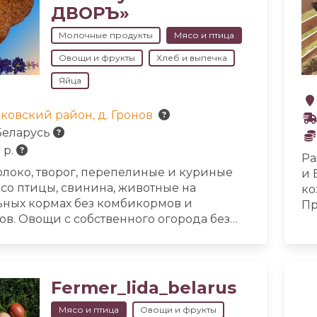
ДВОРЪ»
Молочные продукты
Мясо и птица
Овощи и фрукты
Хлеб и выпечка
Яйца
ковский район, д. Гронов
Беларусь
 р.
Ра
олоко, творог, перепелиные и куриные
и 
ясо птицы, свинина, животные на
ко
ьных кормах без комбикормов и
Пр
ов. Овощи с собственного огорода без
Пр
 пестицидов. Хлеб из ржаной муки и
ко
сшего сорта на закваске или дрожжах.
ко
Fermer_lida_belarus
Мясо и птица
Овощи и фрукты