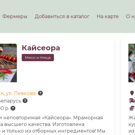
Фермеры
Добавиться в каталог
На карте
О н
Кайсеора
Мясо и птица
к, ул. Левкова
Беларусь
0 р.
и неповторимая «Кайсеора». Мраморная
Жи
а высшего качества. Изготовлена
ку
 и только из отборных ингредиентов!
Мы
из