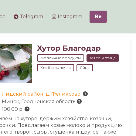
ас
Telegram
Instagram
Be
Хутор Благодар
Молочные продукты
Мясо и птица
Хлеб и выпечка
Яйца
Лидский район, д. Феликсово
Минск, Гродненская область
100,00 р.
вём на хуторе, держим хозяйство: козочки,
рочки.
Предлагаем козье молоко и продукцию
 него: творог, сыры, сгущёнка и другое. Также