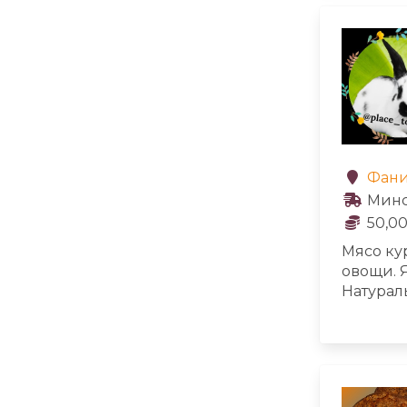
Мраморн
Фани
Мин
50,00
Мясо ку
овощи. Я
Натурал