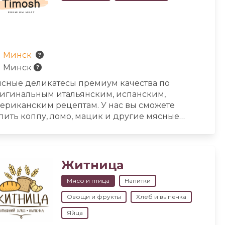
Минск
Минск
сные деликатесы премиум качества по
игинальным итальянским, испанским,
ериканским рецептам. У нас вы сможете
пить коппу, ломо, мацик и другие мясные
ликатесы длительного созревания. Процесс
зревания происходит в специальной
иматической камере не менее 3 месяцев,
агодаря чему мясо приобретает так
Житница
зываемый «вкус хамона». Также рады вам
Мясо и птица
Напитки
едложить джерки по авторским и
игинальным рецептам.
Овощи и фрукты
Хлеб и выпечка
Яйца