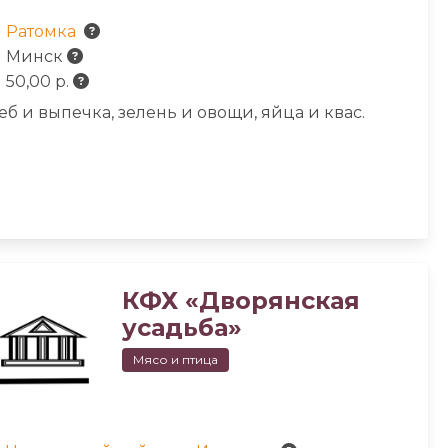
Ратомка
Минск
50,00 р.
еб и выпечка, зелень и овощи, яйца и квас.
КФХ «Дворянская
усадьба»
Мясо и птица