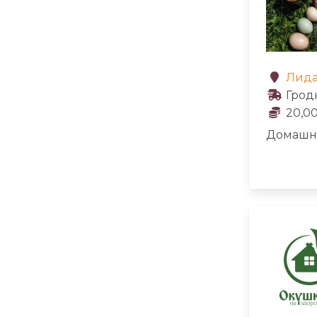
Лид
Грод
20,00
Домашня