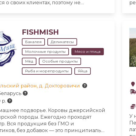
я о своих клиентах, поэтому не
ре
ем консервантов, химии и прочих
ку
🚫☠️
❤️ «Кайсеора» наполнена любовью ❤️
пр
FISHMISH
Бакалея
Деликатесы
Молочные продукты
Мясо и птица
Мёд
Особые продукты
Рыба и морепродукты
Яйца
льский район, д. Докторовичи
Беларусь
 р.
машнее подворье. Коровы джерсийской
У 
рской породы. Ежегодно проходят
Пе
тр. Вся продукция без ГМО и
ла
тиков, без добавок — это принципиально