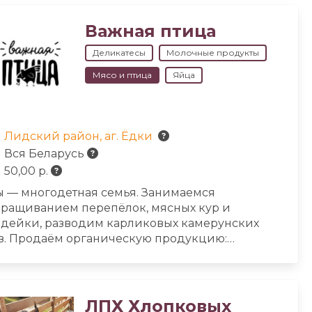
Важная птица
Деликатесы
Молочные продукты
Мясо и птица
Яйца
Лидский район, аг. Ёдки
Вся Беларусь
50,00 р.
 — многодетная семья. Занимаемся
ращиванием перепёлок, мясных кур и
дейки, разводим карликовых камерунских
з. Продаём органическую продукцию:
репелиные яйца, мясо перепелов, курятину,
дюшатину. А также продукты переработки:
ринованное яйцо, копчёное, маринованные
шки перепелов.
ЛПХ Хлопковых