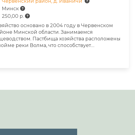
Червенский район, д. Иваничи
Минск
250,00 р.
зяйство основано в 2004 году в Червенском
йоне Минской области. Занимаемся
цеводством. Пастбища хозяйства расположены
пойме реки Волма, что способствует
оизрастанию большого разнообразия
тественных трав и кустарников, которые с
льшим удовольствием поедают наши овечки.
знообразное питание, чистые воздух и вода,
ободный выгул делают производимую нами
ранину особенно вкусной и полезной. На
рритории хозяйства есть несколько небольших
ёр, дубовая и березовая рощи в которых
сположены уютные домики для отдыха. У нас в
стях понравится и рыбакам, и грибникам, и
бителям собирать ягоды.