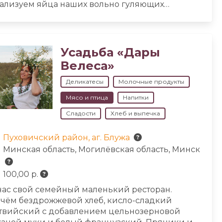
ализуем яйца наших вольно гуляющих
рочек. Мы делаем вкусные и полезные
одукты, которыми с радостью делимся с вами!
Усадьба «Дары
Велеса»
Деликатесы
Молочные продукты
Мясо и птица
Напитки
Сладости
Хлеб и выпечка
Пуховичский район, аг. Блужа
Минская область, Могилёвская область, Минск
100,00 р.
нас свой семейный маленький ресторан.
чём бездрожжевой хлеб, кисло-сладкий
твийский с добавлением цельнозерновой