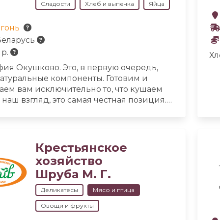
Сладости
Хлеб и выпечка
Яйца
гонь
Беларусь
 р.
Хл
фия Окушково.
Это, в первую очередь,
натуральные компоненты. Готовим и
аем вам исключительно то, что кушаем
 наш взгляд, это самая честная позиция.
труд. «Лучше меньше, да лучше!» Мы бы
пользовать технику, но не используем.
за объемами – это не про нас. Нам тепло
, что в каждом продукте есть частичка
Крестьянское
уши и любви. С удовольствием дарим её
хозяйство
ь без этого всё обезличивается и теряет
Шруба М. Г.
атегоричное «нет» любым вредным
м и консервантам. Во-первых, мы
Деликатесы
Мясо и птица
иваемся здорового питания и не
Овощи и фрукты
м любой химии, способной повлиять на
ю натуральность продукта. Во-вторых, в