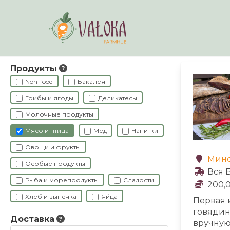
Navigated to Фермеры
Продукты
Non-food
Бакалея
Грибы и ягоды
Деликатесы
Молочные продукты
Мясо и птица
Мёд
Напитки
Овощи и фрукты
Минс
Особые продукты
Вся 
Рыба и морепродукты
Сладости
200,0
Хлеб и выпечка
Яйца
Первая 
говядин
Доставка
вручную