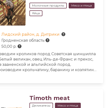
Молочные продукты
Мясо и птица
Яйца
Лидский район, д. Дитрики
Гродненская область
50,00 р.
зводим кроликов пород Советская шиншилла
Белый великан, овец Иль-де-Франс и прекос,
з зааненской и альпийской пород.
оизводим крольчатину, баранину и козлятину.
едлагаем козье молоко и продукцию из
зьего молока: йогурт, кефир, творог. Сыры из
зьего молока: рикотта, качотта и халлуми.
Timoth meat
Деликатесы
Мясо и птица