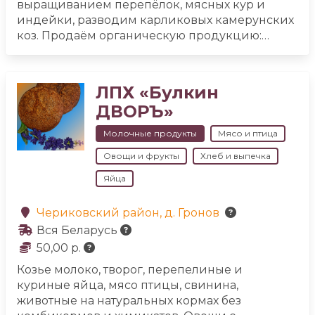
выращиванием перепёлок, мясных кур и
индейки, разводим карликовых камерунских
коз. Продаём органическую продукцию:
перепелиные яйца, мясо перепелов,
курятину, индюшатину. А также продукты
переработки: маринованное яйцо, копчёное,
ЛПХ «Булкин
маринованные тушки перепелов.
ДВОРЪ»
Молочные продукты
Мясо и птица
Овощи и фрукты
Хлеб и выпечка
Яйца
Чериковский район, д. Гронов
Вся Беларусь
50,00 р.
Козье молоко, творог, перепелиные и
куриные яйца, мясо птицы, свинина,
животные на натуральных кормах без