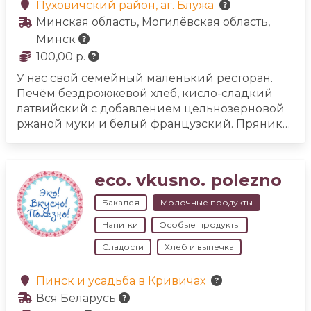
Пуховичский район, аг. Блужа
Минская область, Могилёвская область,
Минск
100,00 р.
У нас свой семейный маленький ресторан.
Печём бездрожжевой хлеб, кисло-сладкий
латвийский с добавлением цельнозерновой
ржаной муки и белый французский. Пряники
из козульного теста.
Есть контактный зоопарк,
но мы своих животных не убиваем. Покупаем
молоко и мясо в деревне у знакомых и
eco. vkusno. polezno
друзей.
У нас своя коптильня камера. Коптим
домашнюю колбасу, сало, окорок, грудинку,
Бакалея
Молочные продукты
рёбра. Делаем джерки мясные и очень
Напитки
Особые продукты
вкусную кровяную колбасу. Домашний сыр:
чечил копчёный, халуми, рикотта, примо сале,
Сладости
Хлеб и выпечка
брынза, белпер кнолле, качотта, робиола с
пажитником, адыгейский. Вакуумная
Пинск и усадьба в Кривичах
упаковка.
Домашнее вино: клубника, вишня,
Вся Беларусь
смородина.