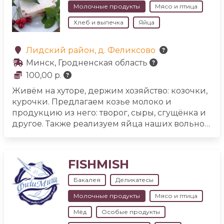
еду:
🐐 Всегда свежее козье молоко, козий
Молочные продукты
Мясо и птица
творог и сыр, а также гипоаллергенное
Хлеб и выпечка
Яйца
сгущённое молоко
🐮 Коровье молоко, творог,
сметану, сыры и сгущённое молоко
🐣 Яйцо
куриное
🍞 Хлеб
🥦 Овощи со своего огорода
Лидский район, д. Феликсово
Минск, Гродненская область
100,00 р.
Живём на хуторе, держим хозяйство: козочки,
курочки.
Предлагаем козье молоко и
продукцию из него: творог, сыры, сгущёнка и
другое. Также реализуем яйца наших вольно
гуляющих курочек. Мы делаем вкусные и
полезные продукты, которыми с радостью
делимся с вами!
FISHMISH
Бакалея
Деликатесы
Молочные продукты
Мясо и птица
Мёд
Особые продукты