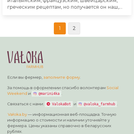
итальянским, французским, швейцарским,
греческим рецептам, но получается он наш,
белорусский, крафтовый. В ассортименте
мягкие, твёрдые, полутвёрдые сыры, сыры с
плесенью и мытой коркой. Сыры готовим из
1
2
молока айрширских коров и домашних коз.
Также рады предложить молоко, сливки,
сметану, сливочное масло, топленое масло,
творог.
Натуральная еда помогает быть
здоровым.
Всё приготовлено с любовью.
Если вы фермер,
заполните форму
.
За помощь в оформлении спасибо волонтерам
Social
Weekend
и
.
@marini4ka
Связаться с нами:
и
.
ValokaBot
@valoka_farmhub
Vałoka.by
— информационная веб-площадка. Точную
информацию о стоимости и наличии уточняйте у
фермера. Цены указаны справочно в беларусских
рублях.