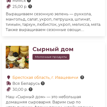
Минск
25,00 р.
Выращиваем сезонную зелень — руккола,
мангольд, салат, укроп, петрушка, шпинат,
тимьян, тархун, любисток, укроп, мелисса, мята.
Также выращиваем сезонные овощи.
Собираем травяные сборы. Выращиваем
сезонные цветы и собираем в букеты.
Продукты из козьего молока.
Сырный дом
Молочные продукты
Брестская область, г. Ивацевичи
Вся Беларусь
30,00 р.
Наш «Сырный дом» — это небольшая
домашняя сыроварня. Варим сыр по