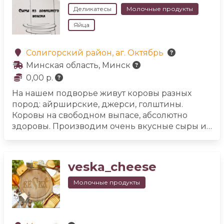
Деликатесы
Молочные продукты
Яйца
Солигорский район, аг. Октябрь
Минская область, Минск
0,00 р.
На нашем подворье живут коровы разных
пород: айрширские, джерси, голштины.
Коровы на свободном выпасе, абсолютно
здоровы. Производим очень вкусные сыры и
творог из домашнего молока. Наименований
сыров множество, с удовольствием делаем на
заказ и привозим в Солигорск. Также наши
veska_cheese
сыры можно попробовать в агроусадьбе
«Сасновы гай» по предзаказу. Возможна
Молочные продукты
доставка в Минск.