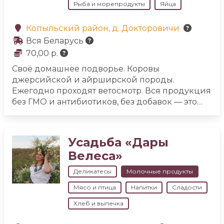
Рыба и морепродукты
Яйца
Копыльский район, д. Докторовичи
Вся Беларусь
70,00 р.
Своё домашнее подворье. Коровы
джерсийской и айрширской породы.
Ежегодно проходят ветосмотр. Вся продукция
без ГМО и антибиотиков, без добавок — это
принципиально для нас. Используем только
натуральные корма.
Творог различной
жирности, молоко, сметана, топлёное масло,
Усадьба «Дары
десерты, творожные сырки, мороженое, более
Велеса»
10 видов сыров.
Качественная продукция.
Огромный ассортимент. Доставка на дом.
Деликатесы
Молочные продукты
Мясо и птица
Напитки
Сладости
Хлеб и выпечка