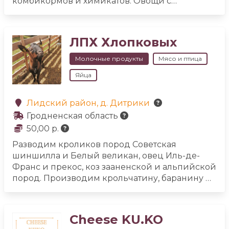
комбикормов и химикатов. Овощи с
собственного огорода без химии и
пестицидов. Хлеб из ржаной муки и муки
высшего сорта на закваске или дрожжах.
ЛПХ Хлопковых
Молочные продукты
Мясо и птица
Яйца
Лидский район, д. Дитрики
Гродненская область
50,00 р.
Разводим кроликов пород Советская
шиншилла и Белый великан, овец Иль-де-
Франс и прекос, коз зааненской и альпийской
пород. Производим крольчатину, баранину и
козлятину.
Предлагаем козье молоко и
продукцию из козьего молока: йогурт, кефир,
творог. Сыры из козьего молока: рикотта,
Cheese KU.KO
качотта и халлуми.