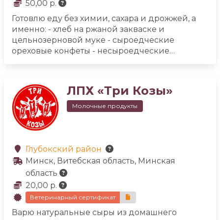
50,00 р.
Готовлю еду без химии, сахара и дрожжей, а
именно:
- хлеб на ржаной закваске и
цельнозерновой муке
- сыроедческие
ореховые конфеты
- несыроедческие
ореховые конфеты на нерафинированном
какао-масле
- сыродавленные масла
холодного отжима
- урбечи
- мороженое на
ЛПХ «Три Козы»
деревенском молоке
- сыроедческое постное
мороженое
- квас на ржаной закваске с медом
Молочные продукты
- мука цельнозерновая ржаная, овсяная,
пшеничная
- кисель без крахмала (на
овсянкой муке)
- печенье кунжутное (без
пшеничной муки)
Глубокский район
Минск, Витебская область, Минская
область
20,00 р.
Ветеринарный сертификат
Варю натуральные сыры из домашнего