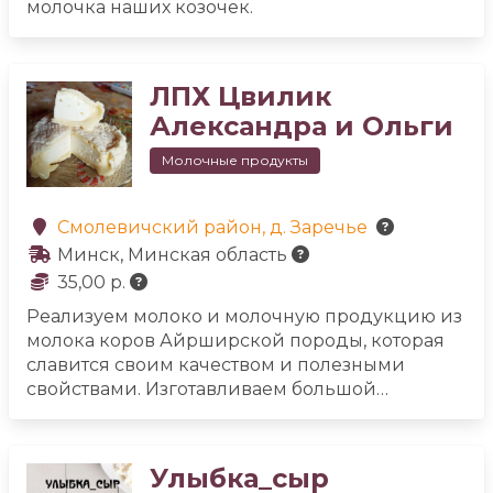
молочка наших козочек.
ЛПХ Цвилик
Александра и Ольги
Молочные продукты
Смолевичский район, д. Заречье
Минск, Минская область
35,00 р.
Реализуем молоко и молочную продукцию из
молока коров Айрширской породы, которая
славится своим качеством и полезными
свойствами. Изготавливаем большой
ассортимент сыров. Коровки питаются
натуральными кормами, выращенными на
собственных полях. Будем рады видеть вас!
Улыбка_сыр
Доставка в Минск, Смолевичи, Жодино.