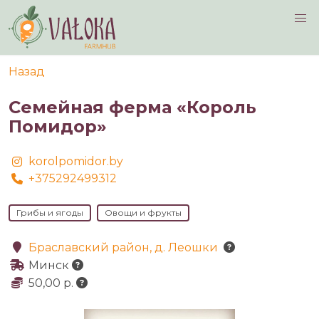
Navigated to Семейная ферма «Король Помидор»
Назад
Семейная ферма «Король
Помидор»
korolpomidor.by
+375292499312
Грибы и ягоды
Овощи и фрукты
Браславский район, д. Леошки
Минск
50,00 р.