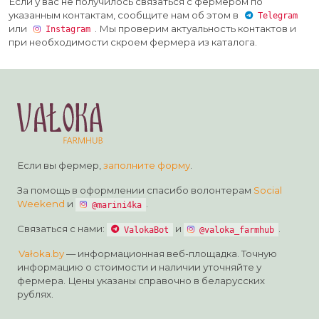
Если у вас не получилось связаться с фермером по
указанным контактам, сообщите нам об этом в
Telegram
или
. Мы проверим актуальность контактов и
Instagram
при необходимости скроем фермера из каталога.
Если вы фермер,
заполните форму
.
За помощь в оформлении спасибо волонтерам
Social
Weekend
и
.
@marini4ka
Связаться с нами:
и
.
ValokaBot
@valoka_farmhub
Vałoka.by
— информационная веб-площадка. Точную
информацию о стоимости и наличии уточняйте у
фермера. Цены указаны справочно в беларусских
рублях.