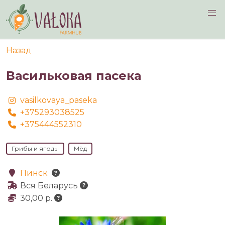
Navigated to Васильковая пасека
Назад
Васильковая пасека
vasilkovaya_paseka
+375293038525
+375444552310
Грибы и ягоды
Мёд
Пинск
Вся Беларусь
30,00 р.