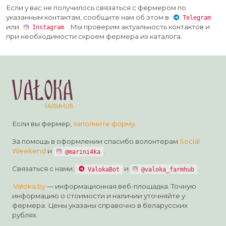
Если у вас не получилось связаться с фермером по
указанным контактам, сообщите нам об этом в
Telegram
или
. Мы проверим актуальность контактов и
Instagram
при необходимости скроем фермера из каталога.
Если вы фермер,
заполните форму
.
За помощь в оформлении спасибо волонтерам
Social
Weekend
и
.
@marini4ka
Связаться с нами:
и
.
ValokaBot
@valoka_farmhub
Vałoka.by
— информационная веб-площадка. Точную
информацию о стоимости и наличии уточняйте у
фермера. Цены указаны справочно в беларусских
рублях.