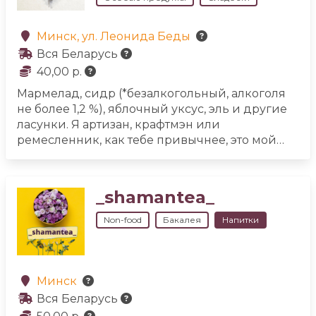
закваске. Настоящий и полезный тягучий
квас.
Минск, ул. Леонида Беды
Вся Беларусь
40,00 р.
Мармелад, сидр (*безалкогольный, алкоголя
не более 1,2 %), яблочный уксус, эль и другие
ласунки.
Я артизан, крафтмэн или
ремесленник, как тебе привычнее, это мой
труд и любовь в союзе с природой. Продукт
сделан из свежих фруктов, выращенных на
небольших семейных фермах.
Готовлю
_shamantea_
вручную и по традиционным рецептурам в
небольших объемах с минимальным
Non-food
Бакалея
Напитки
содержанием сахара и без коммерческого
пектина. Есть мармелад, и вовсе, без сахара
для людей с плохим обменом веществ, а сидр
и эль без сульфитов и коммерческих
Минск
дрожжей, для людей очень чувствительных к
Вся Беларусь
этим ингредиентам. Каждый этап процесса