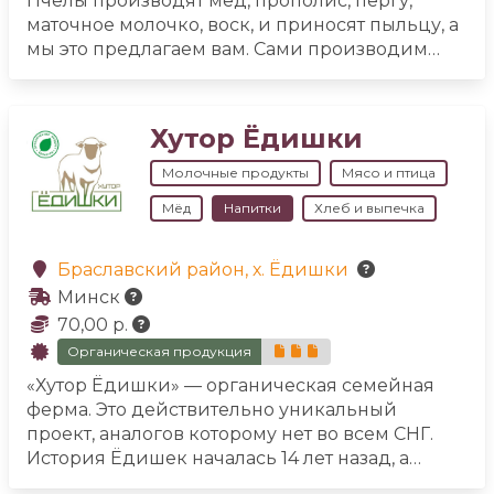
Пчёлы производят мёд, прополис, пергу,
маточное молочко, воск, и приносят пыльцу, а
мы это предлагаем вам. Сами производим
крем-мёд с ягодами и с пергой или пыльцой.
Делаем медовые шарики Мядзярки — 12
грамм витаминов, аминокислот от наших пчел
Хутор Ёдишки
(мёд и перга) и от земли (яблоки, семена льна,
кунжута). Производим питной мёд.
Молочные продукты
Мясо и птица
Мёд
Напитки
Хлеб и выпечка
Браславский район, х. Ёдишки
Минск
70,00 р.
Органическая продукция
«Хутор Ёдишки» — органическая семейная
ферма.
Это действительно уникальный
проект, аналогов которому нет во всем СНГ.
История Ёдишек началась 14 лет назад, а
сегодня это бренд деревенских натуральных