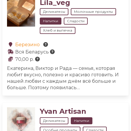
Lila_veg
и даже чай. Все натуральное. Приготовлено с
любовью и заботой о семье, для вас и ваших
Деликатесы
Молочные продукты
близких.
Напитки
Сладости
Хлеб и выпечка
Березино
Вся Беларусь
70,00 р.
Екатерина, Виктор и Рада — семья, которая
любит вкусно, полезно и красиво готовить. И
нашей любви с каждым днём всё больше и
больше. Поэтому появилась
Lila_veg.
Эксклюзивные сладости бурфи и
другие полезные конфеты. Сладости из
цельного молока. Мармелад. Веган и лакто-
Yvan Artisan
вегетарианские торты. Пирожки и печенье.
Можно без молока, муки, белого
Деликатесы
Напитки
сахара.
Вкусный и ароматный хлеб на ржаной
Особые продукты
Сладости