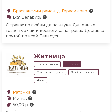
создаю продукцию с любовью и уважением к
природе💚
Браславский район, д. Герасимово
Вся Беларусь
О травах по любви да по науке. Душевные
травяные чаи и косметика на травах. Доставка
почтой по всей Беларуси.
Житница
Мясо и птица
Напитки
Овощи и фрукты
Хлеб и выпечка
Яйца
Ратомка
Минск
50,00 р.