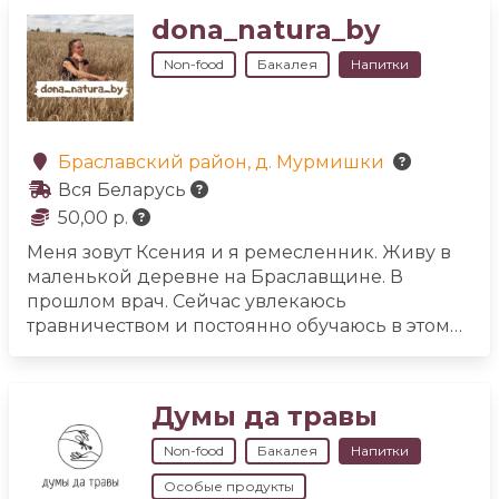
холодного отжима
- урбечи
- мороженое на
dona_natura_by
деревенском молоке
- сыроедческое постное
мороженое
- квас на ржаной закваске с медом
Non-food
Бакалея
Напитки
- мука цельнозерновая ржаная, овсяная,
пшеничная
- кисель без крахмала (на
овсянкой муке)
- печенье кунжутное (без
пшеничной муки)
Браславский район, д. Мурмишки
Вся Беларусь
50,00 р.
Меня зовут Ксения и я ремесленник. Живу в
маленькой деревне на Браславщине. В
прошлом врач. Сейчас увлекаюсь
травничеством и постоянно обучаюсь в этом
направлении. Моя продукция это косметика
ручной работы (мыло, твердые шампуни,
масла для волос, убтаны для лица и тела,
Думы да травы
скрабы и т. п.) и ферментированные чаи
ручной работы (вкусные и полезные). В мои
Non-food
Бакалея
Напитки
чаи и травяные сборы входит более 20-ти
Особые продукты
видов трав! Я очень люблю своё дело и