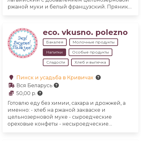
ржаной муки и белый французский. Пряники
из козульного теста.
Есть контактный зоопарк,
но мы своих животных не убиваем. Покупаем
молоко и мясо в деревне у знакомых и
eco. vkusno. polezno
друзей.
У нас своя коптильня камера. Коптим
домашнюю колбасу, сало, окорок, грудинку,
Бакалея
Молочные продукты
рёбра. Делаем джерки мясные и очень
Напитки
Особые продукты
вкусную кровяную колбасу. Домашний сыр:
чечил копчёный, халуми, рикотта, примо сале,
Сладости
Хлеб и выпечка
брынза, белпер кнолле, качотта, робиола с
пажитником, адыгейский. Вакуумная
Пинск и усадьба в Кривичах
упаковка.
Домашнее вино: клубника, вишня,
Вся Беларусь
смородина.
50,00 р.
Готовлю еду без химии, сахара и дрожжей, а
именно:
- хлеб на ржаной закваске и
цельнозерновой муке
- сыроедческие
ореховые конфеты
- несыроедческие
ореховые конфеты на нерафинированном
какао-масле
- сыродавленные масла