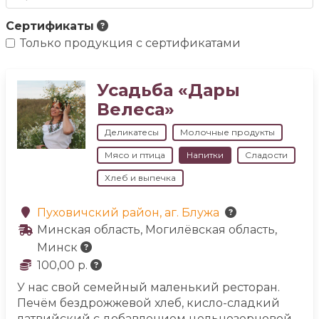
Сертификаты
Только продукция с сертификатами
Усадьба «Дары
Велеса»
Деликатесы
Молочные продукты
Мясо и птица
Напитки
Сладости
Хлеб и выпечка
Пуховичский район, аг. Блужа
Минская область, Могилёвская область,
Минск
100,00 р.
У нас свой семейный маленький ресторан.
Печём бездрожжевой хлеб, кисло-сладкий
латвийский с добавлением цельнозерновой