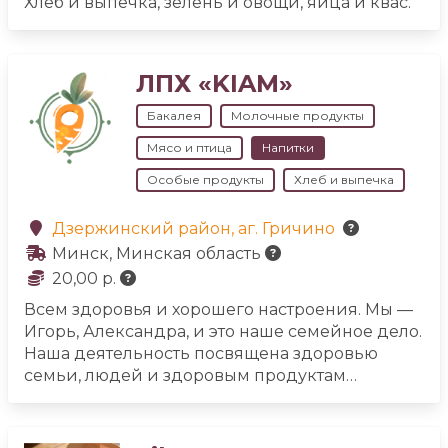
Хлеб и выпечка, зелень и овощи, яйца и квас.
ЛПХ «KIAM»
Бакалея
Молочные продукты
Мясо и птица
Напитки
Особые продукты
Хлеб и выпечка
Дзержинский район, аг. Гричино
Минск, Минская область
20,00 р.
Всем здоровья и хорошего настроения. Мы —
Игорь, Александра, и это наше семейное дело.
Наша деятельность посвящена здоровью
семьи, людей и здоровым продуктам
питания. В ассортименте можете найти
микрозелень разных видов, Витграсс,
молочные продукты в сезон, хлеб на закваске