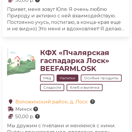
50,00 р.
это полная стерилизация инвентаря и
Привет, меня зовут Юля. Я очень люблю
стеклянной тары.
Природу и активно с ней взаимодействую.
Постоянно учусь, постигаю, а конца-края ещё
и не видно) Это меня и вдохновляет!
Я делаю
своими руками натуральные чаи на основе
ферментированного кипрея. Причём всегда
стараюсь, чтобы чай помимо того, что
КФХ «Пчалярская
целебный — был еще интересный, вкусный и
гаспадарка Лоск»
ароматный, чтобы процесс оздоровления был
BEEFARMLOSK
в удовольствие!
Также я готовлю натуральные
средства по уходу за собой: убтаны (смесь
Мёд
Напитки
Особые продукты
перемолотых трав, глины и муки) и скрабы с
травяными мацератами. Все это — тоже
Сладости
Хлеб и выпечка
подарок природы и плод работы моих рук.
Добро пожаловать в мой аккаунт, я всегда на
Воложинский район, д. Лоск
связи и готова помочь!
Минск
50,00 р.
Мы дружим с пчёлами и меняемся с ними.